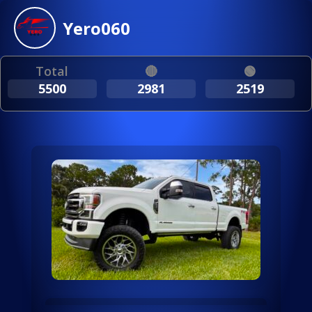
Yero060
Total
🔴
🟢
5500
2981
2519