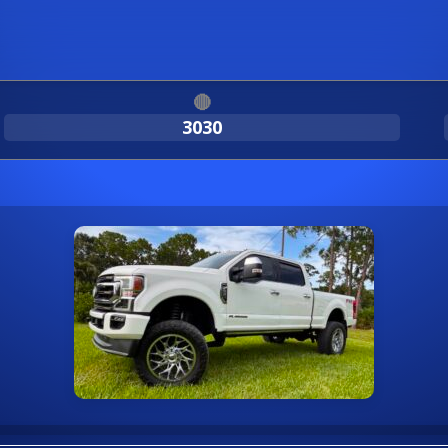
🔴
3030