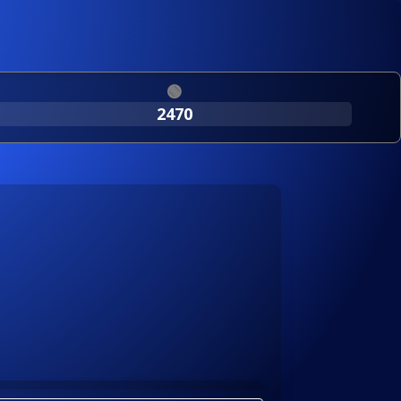
🟢
2470