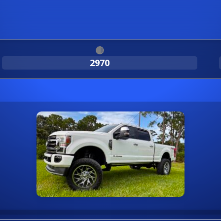
🔴
2970