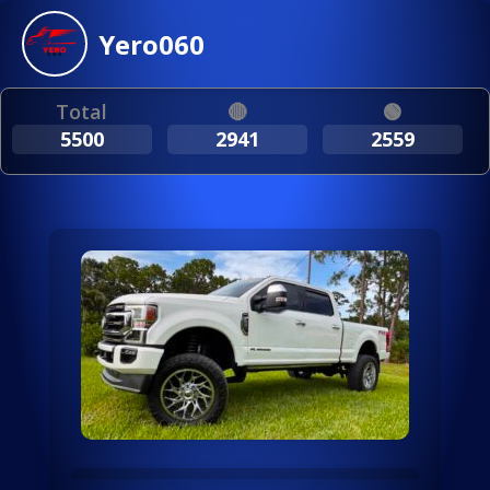
Yero060
Total
🔴
🟢
5500
2941
2559