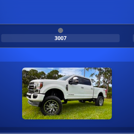
🔴
3007