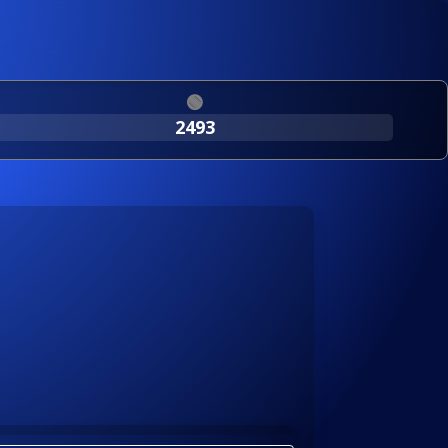
🟢
2493