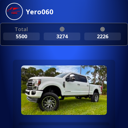
Yero060
Total
🔴
🟢
5500
3274
2226