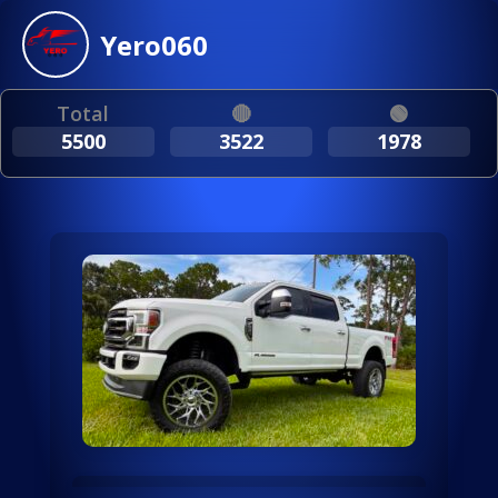
Yero060
Total
🔴
🟢
5500
3522
1978