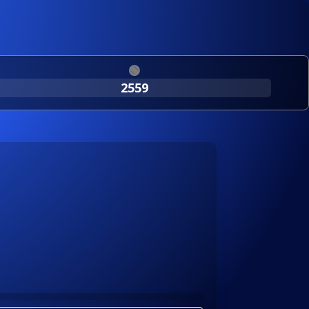
🟢
2559