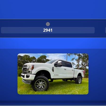
🔴
2941