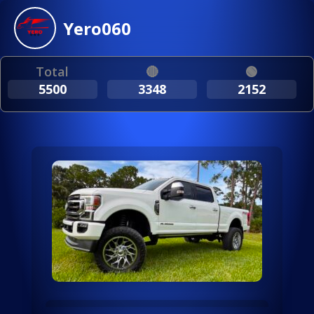
Yero060
Total
🔴
🟢
5500
3348
2152