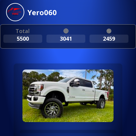
Yero060
Total
🔴
🟢
5500
3041
2459