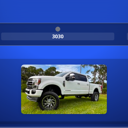
🔴
3030