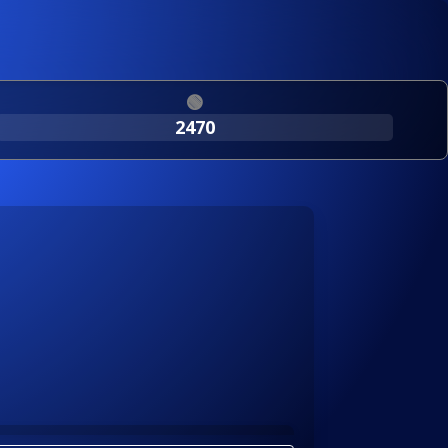
🟢
2470